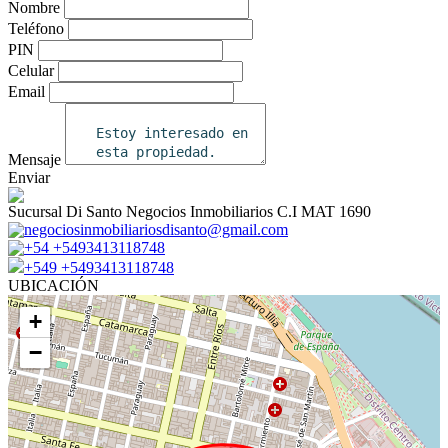
Nombre
Teléfono
PIN
Celular
Email
Mensaje
Enviar
Sucursal Di Santo Negocios Inmobiliarios C.I MAT 1690
negociosinmobiliariosdisanto@gmail.com
+54 +5493413118748
+549 +5493413118748
UBICACIÓN
+
−