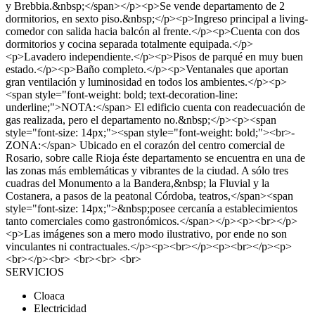
y Brebbia.&nbsp;</span></p><p>Se vende departamento de 2
dormitorios, en sexto piso.&nbsp;</p><p>Ingreso principal a living-
comedor con salida hacia balcón al frente.</p><p>Cuenta con dos
dormitorios y cocina separada totalmente equipada.</p>
<p>Lavadero independiente.</p><p>Pisos de parqué en muy buen
estado.</p><p>Baño completo.</p><p>Ventanales que aportan
gran ventilación y luminosidad en todos los ambientes.</p><p>
<span style="font-weight: bold; text-decoration-line:
underline;">NOTA:</span> El edificio cuenta con readecuación de
gas realizada, pero el departamento no.&nbsp;</p><p><span
style="font-size: 14px;"><span style="font-weight: bold;"><br>-
ZONA:</span> Ubicado en el corazón del centro comercial de
Rosario, sobre calle Rioja éste departamento se encuentra en una de
las zonas más emblemáticas y vibrantes de la ciudad. A sólo tres
cuadras del Monumento a la Bandera,&nbsp; la Fluvial y la
Costanera, a pasos de la peatonal Córdoba, teatros,</span><span
style="font-size: 14px;">&nbsp;posee cercanía a establecimientos
tanto comerciales como gastronómicos.</span></p><p><br></p>
<p>Las imágenes son a mero modo ilustrativo, por ende no son
vinculantes ni contractuales.</p><p><br></p><p><br></p><p>
<br></p><br> <br><br> <br>
SERVICIOS
Cloaca
Electricidad