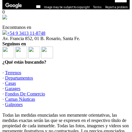
Image may be subject to copyright
Terms
Report a problem
0
Encontranos en
+54 9 3413 11-8748
Av. Francia 852, 01 B. Rosario, Santa Fe.
Seguinos en
¿Qué estás buscando?
·
Terrenos
·
Departamentos
·
Casas
·
Garages
·
Fondos De Comercio
·
Camas Náuticas
·
Galpones
Todas las medidas enunciadas son meramente orientativas, las
medidas exactas serán las que se expresen en el respectivo título de
propiedad de cada inmueble. Todas las fotos, imagenes y videos son
meramente ilustrativos y no contractuales. Los precios enunciados