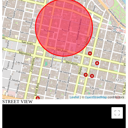
Leaflet
| ©
OpenStreetMap
contributors
STREET VIEW