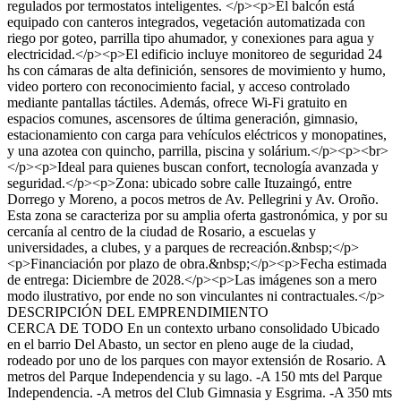
regulados por termostatos inteligentes. </p><p>El balcón está
equipado con canteros integrados, vegetación automatizada con
riego por goteo, parrilla tipo ahumador, y conexiones para agua y
electricidad.</p><p>El edificio incluye monitoreo de seguridad 24
hs con cámaras de alta definición, sensores de movimiento y humo,
video portero con reconocimiento facial, y acceso controlado
mediante pantallas táctiles. Además, ofrece Wi-Fi gratuito en
espacios comunes, ascensores de última generación, gimnasio,
estacionamiento con carga para vehículos eléctricos y monopatines,
y una azotea con quincho, parrilla, piscina y solárium.</p><p><br>
</p><p>Ideal para quienes buscan confort, tecnología avanzada y
seguridad.</p><p>Zona: ubicado sobre calle Ituzaingó, entre
Dorrego y Moreno, a pocos metros de Av. Pellegrini y Av. Oroño.
Esta zona se caracteriza por su amplia oferta gastronómica, y por su
cercanía al centro de la ciudad de Rosario, a escuelas y
universidades, a clubes, y a parques de recreación.&nbsp;</p>
<p>Financiación por plazo de obra.&nbsp;</p><p>Fecha estimada
de entrega: Diciembre de 2028.</p><p>Las imágenes son a mero
modo ilustrativo, por ende no son vinculantes ni contractuales.</p>
DESCRIPCIÓN DEL EMPRENDIMIENTO
CERCA DE TODO En un contexto urbano consolidado Ubicado
en el barrio Del Abasto, un sector en pleno auge de la ciudad,
rodeado por uno de los parques con mayor extensión de Rosario. A
metros del Parque Independencia y su lago. -A 150 mts del Parque
Independencia. -A metros del Club Gimnasia y Esgrima. -A 350 mts