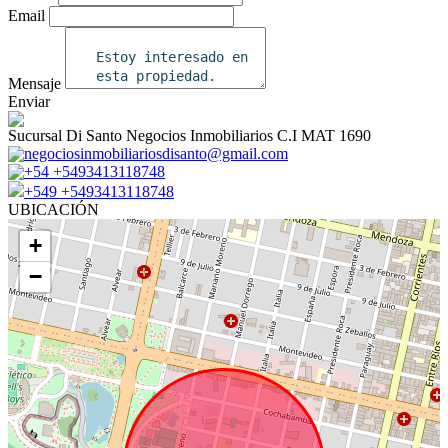
Email
Mensaje
Enviar
Sucursal Di Santo Negocios Inmobiliarios C.I MAT 1690
negociosinmobiliariosdisanto@gmail.com
+54 +5493413118748
+549 +5493413118748
UBICACIÓN
+
−