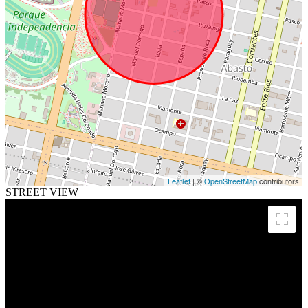
Leaflet
| ©
OpenStreetMap
contributors
STREET VIEW